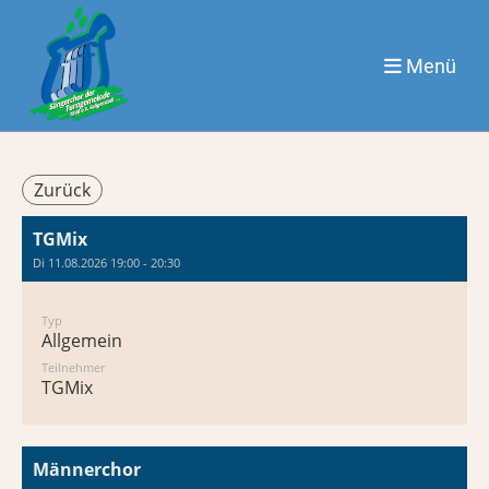
Menü
Zurück
TGMix
Di 11.08.2026 19:00 - 20:30
Typ
Allgemein
Teilnehmer
TGMix
Männerchor